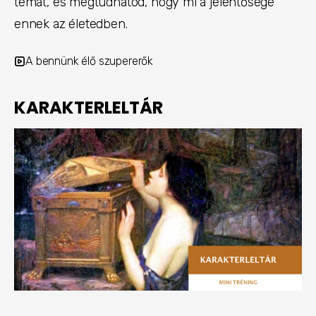
témát, és megtudhatod, hogy mi a jelentősége
ennek az életedben.
A bennünk élő szupererők
KARAKTERLELTÁR